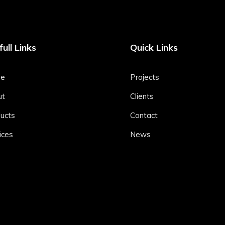
ull Links
Quick Links
e
Projects
ut
Clients
ucts
Contact
ices
News