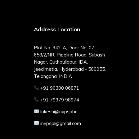
Address Location
Plot No. 342-A, Door No. 07-
658/2/NR, Pipeline Road, Subash
Nagar, Quthbullapur, IDA,
Jeedimetla, Hyderabad - 500055,
Telangana, INDIA
+91 90300 06871
+91 79979 98974
lokesh@invpspl.in
invpspl@gmail.com