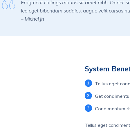
Fragment collings mauris sit amet nibh. Donec s
leo eget bibendum sodales, augue velit cursus n
– Michel jh
System Benef
1
Tellus eget co
2
Get condimentu
3
Condimentum r
Tellus eget condiment