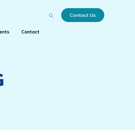
Contact Us
ients
Contact
G