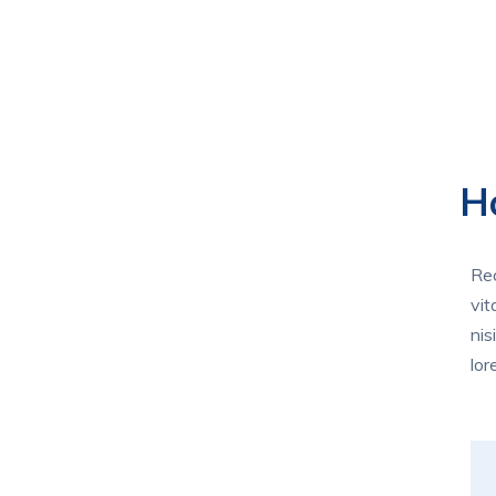
H
Rec
vit
nis
lor