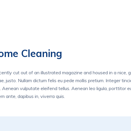
ome Cleaning
ently cut out of an illustrated magazine and housed in a nice, g
ae, justo. Nullam dictum felis eu pede mollis pretium. Integer t
i. Aenean vulputate eleifend tellus. Aenean leo ligula, porttitor 
em ante, dapibus in, viverra quis.