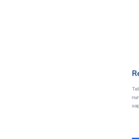
R
Tel
nun
sap